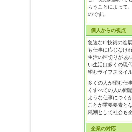
らうことによって
のです。
個人からの視点
急速なIT技術の進
も仕事に応じなけ
生活の区切りが あ
い生活は多くの現
望むライフスタイ
多くの人が望む仕
くすべての人の問
ような仕事につくか
ことが重要要素と
風潮として社会も
企業の対応